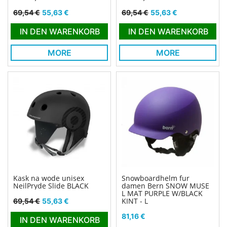
Verkaufspreis
Preis
Verkaufspreis
Preis
69,54 €
55,63 €
69,54 €
55,63 €
IN DEN WARENKORB
IN DEN WARENKORB
MORE
MORE
Kask na wode unisex
Snowboardhelm fur
NeilPryde Slide BLACK
damen Bern SNOW MUSE
L MAT PURPLE W/BLACK
Verkaufspreis
Preis
KINT - L
69,54 €
55,63 €
Preis
81,16 €
IN DEN WARENKORB