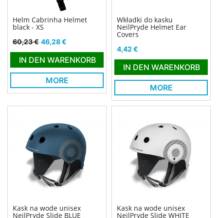
Helm Cabrinha Helmet
Wkładki do kasku
black - XS
NeilPryde Helmet Ear
Covers
Verkaufspreis
Preis
60,23 €
46,28 €
Preis
4,42 €
IN DEN WARENKORB
IN DEN WARENKORB
MORE
MORE
Kask na wode unisex
Kask na wode unisex
NeilPryde Slide BLUE
NeilPryde Slide WHITE