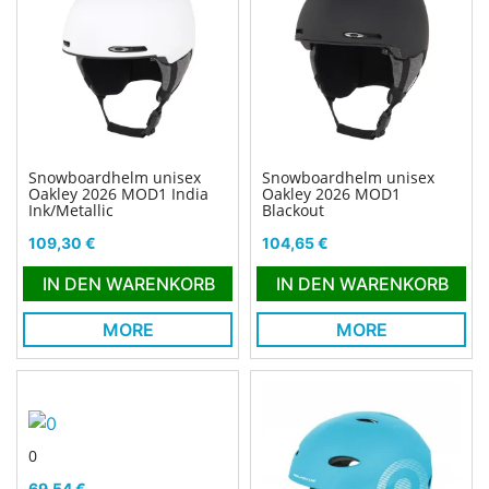
Snowboardhelm unisex
Snowboardhelm unisex
Oakley 2026 MOD1 India
Oakley 2026 MOD1
Ink/Metallic
Blackout
Preis
Preis
109,30 €
104,65 €
IN DEN WARENKORB
IN DEN WARENKORB
MORE
MORE
0
Preis
69,54 €