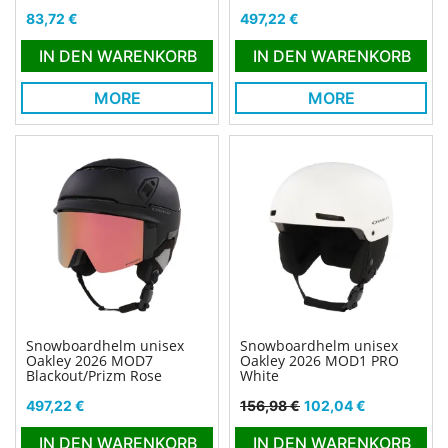
Preis
Preis
83,72 €
497,22 €
IN DEN WARENKORB
IN DEN WARENKORB
MORE
MORE
Snowboardhelm unisex
Snowboardhelm unisex
Oakley 2026 MOD7
Oakley 2026 MOD1 PRO
Blackout/Prizm Rose
White
Preis
Verkaufspreis
Preis
497,22 €
156,98 €
102,04 €
IN DEN WARENKORB
IN DEN WARENKORB