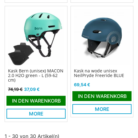
Kask Bern (unisex) MACON
Kask na wode unisex
2.0 H2O green - L (59-62
NeilPryde Freeride BLUE
cm)
Preis
69,54 €
Verkaufspreis
Preis
74,19 €
37,09 €
IN DEN WARENKORB
IN DEN WARENKORB
MORE
MORE
1 - 30 von 30 Artikel(n)