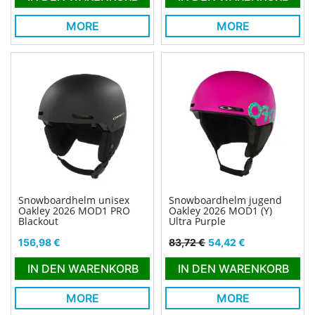
MORE
MORE
Snowboardhelm unisex
Snowboardhelm jugend
Oakley 2026 MOD1 PRO
Oakley 2026 MOD1 (Y)
Blackout
Ultra Purple
Preis
Verkaufspreis
Preis
156,98 €
83,72 €
54,42 €
IN DEN WARENKORB
IN DEN WARENKORB
MORE
MORE