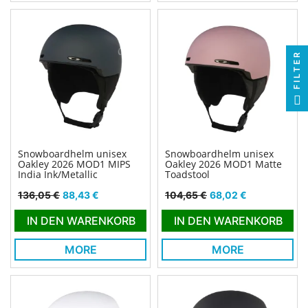
FILTER
Snowboardhelm unisex
Snowboardhelm unisex
Oakley 2026 MOD1 MIPS
Oakley 2026 MOD1 Matte
India Ink/Metallic
Toadstool
Verkaufspreis
Preis
Verkaufspreis
Preis
136,05 €
88,43 €
104,65 €
68,02 €
IN DEN WARENKORB
IN DEN WARENKORB
MORE
MORE