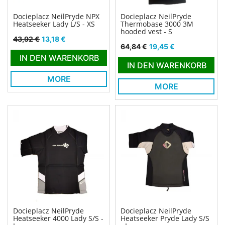
Docieplacz NeilPryde NPX
Docieplacz NeilPryde
Heatseeker Lady L/S - XS
Thermobase 3000 3M
hooded vest - S
Verkaufspreis
Preis
43,92 €
13,18 €
Verkaufspreis
Preis
64,84 €
19,45 €
IN DEN WARENKORB
IN DEN WARENKORB
MORE
MORE
Docieplacz NeilPryde
Docieplacz NeilPryde
Heatseeker 4000 Lady S/S -
Heatseeker Pryde Lady S/S