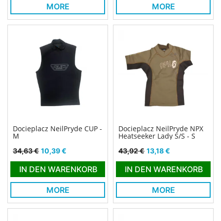
MORE
MORE
Docieplacz NeilPryde CUP -
Docieplacz NeilPryde NPX
M
Heatseeker Lady S/S - S
Verkaufspreis
Preis
Verkaufspreis
Preis
34,63 €
10,39 €
43,92 €
13,18 €
IN DEN WARENKORB
IN DEN WARENKORB
MORE
MORE