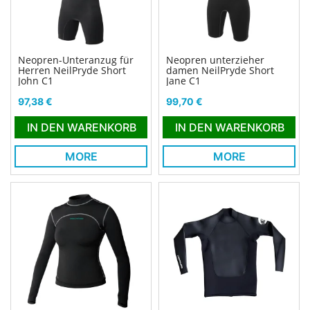
Neopren-Unteranzug für
Neopren unterzieher
Herren NeilPryde Short
damen NeilPryde Short
John C1
Jane C1
Preis
Preis
97,38 €
99,70 €
IN DEN WARENKORB
IN DEN WARENKORB
MORE
MORE