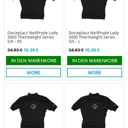
Docieplacz NeilPryde Lady
Docieplacz NeilPryde Lady
3000 Thermalight Series
3000 Thermalight Series
S/S - XS
S/S - L
Verkaufspreis
Preis
Verkaufspreis
Preis
34,63 €
10,39 €
34,63 €
10,39 €
IN DEN WARENKORB
IN DEN WARENKORB
MORE
MORE