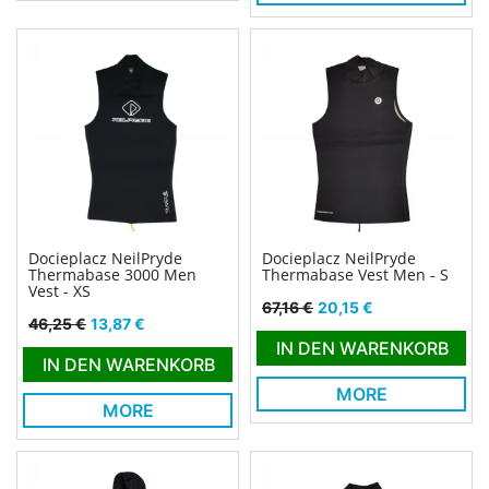
Docieplacz NeilPryde
Docieplacz NeilPryde
Thermabase 3000 Men
Thermabase Vest Men - S
Vest - XS
Verkaufspreis
Preis
67,16 €
20,15 €
Verkaufspreis
Preis
46,25 €
13,87 €
IN DEN WARENKORB
IN DEN WARENKORB
MORE
MORE