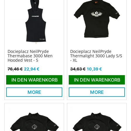
Docieplacz NeilPryde
Docieplacz NeilPryde
Thermabase 3000 Men
Thermalight 3000 Lady S/S
Hooded Vest - S
- XL
Verkaufspreis
Preis
Verkaufspreis
Preis
76,46 €
22,94 €
34,63 €
10,39 €
IN DEN WARENKORB
IN DEN WARENKORB
MORE
MORE