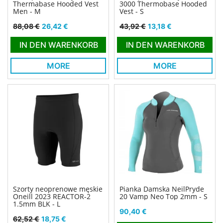
Thermabase Hooded Vest
3000 Thermobase Hooded
Men - M
Vest - S
Verkaufspreis
Preis
Verkaufspreis
Preis
88,08 €
26,42 €
43,92 €
13,18 €
IN DEN WARENKORB
IN DEN WARENKORB
MORE
MORE
Szorty neoprenowe męskie
Pianka Damska NeilPryde
Oneill 2023 REACTOR-2
20 Vamp Neo Top 2mm - S
1.5mm BLK - L
Preis
90,40 €
Verkaufspreis
Preis
62,52 €
18,75 €