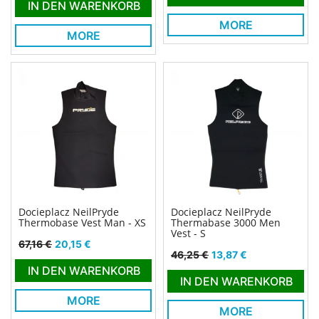
IN DEN WARENKORB
MORE
MORE
Docieplacz NeilPryde
Docieplacz NeilPryde
Thermobase Vest Man - XS
Thermabase 3000 Men
Vest - S
Verkaufspreis
Preis
67,16 €
20,15 €
Verkaufspreis
Preis
46,25 €
13,87 €
IN DEN WARENKORB
IN DEN WARENKORB
MORE
MORE