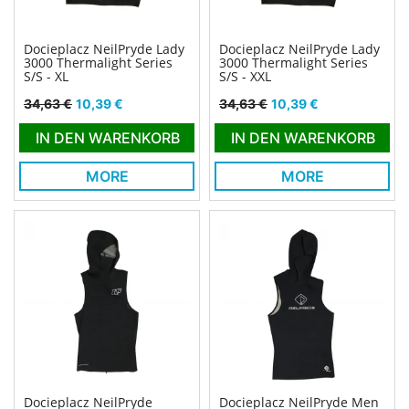
Docieplacz NeilPryde Lady
Docieplacz NeilPryde Lady
3000 Thermalight Series
3000 Thermalight Series
S/S - XL
S/S - XXL
Verkaufspreis
Preis
Verkaufspreis
Preis
34,63 €
10,39 €
34,63 €
10,39 €
IN DEN WARENKORB
IN DEN WARENKORB
MORE
MORE
Docieplacz NeilPryde
Docieplacz NeilPryde Men