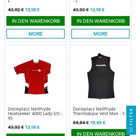
L
- L
Verkaufspreis
Preis
Verkaufspreis
Preis
43,92 €
13,18 €
43,92 €
13,18 €
IN DEN WARENKORB
IN DEN WARENKORB
MORE
MORE
Docieplacz NeilPryde
Docieplacz NeilPryde
FILTER
Heatseeker 4000 Lady S/S -
Thermobase Vest Man - S
XS
Verkaufspreis
Preis
64,84 €
19,45 €
Verkaufspreis
Preis
43,92 €
13,18 €
IN DEN WARENKORB