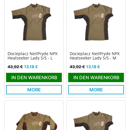
Docieplacz NeilPryde NPX
Docieplacz NeilPryde NPX
Heatseeker Lady S/S - L
Heatseeker Lady S/S - M
Verkaufspreis
Preis
Verkaufspreis
Preis
43,92 €
13,18 €
43,92 €
13,18 €
IN DEN WARENKORB
IN DEN WARENKORB
MORE
MORE