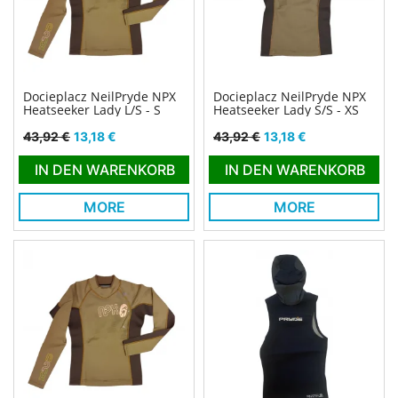
Docieplacz NeilPryde NPX
Docieplacz NeilPryde NPX
Heatseeker Lady L/S - S
Heatseeker Lady S/S - XS
Verkaufspreis
Preis
Verkaufspreis
Preis
43,92 €
13,18 €
43,92 €
13,18 €
IN DEN WARENKORB
IN DEN WARENKORB
MORE
MORE