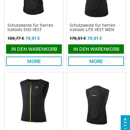
Schutzweste fur herren
Schutzweste fur herren
Icetools EVO VEST
Icetools LITE VEST MEN
Verkaufspreis
Preis
Verkaufspreis
Preis
199,77 €
79,91 €
176,51 €
70,61 €
IN DEN WARENKORB
IN DEN WARENKORB
MORE
MORE
FILTER