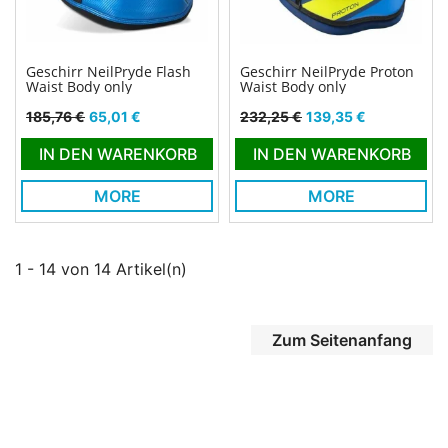
Geschirr NeilPryde Flash
Geschirr NeilPryde Proton
Waist Body only
Waist Body only
Verkaufspreis
Preis
Verkaufspreis
Preis
185,76 €
65,01 €
232,25 €
139,35 €
IN DEN WARENKORB
IN DEN WARENKORB
MORE
MORE
1 - 14 von 14 Artikel(n)
Zum Seitenanfang