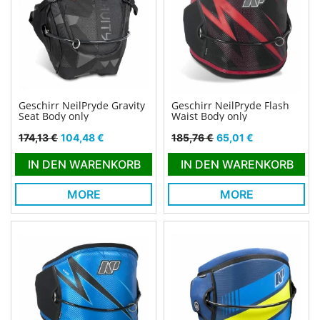
Geschirr NeilPryde Gravity
Geschirr NeilPryde Flash
Seat Body only
Waist Body only
Verkaufspreis
Preis
Verkaufspreis
Preis
174,13 €
104,48 €
185,76 €
65,01 €
IN DEN WARENKORB
IN DEN WARENKORB
MORE
MORE