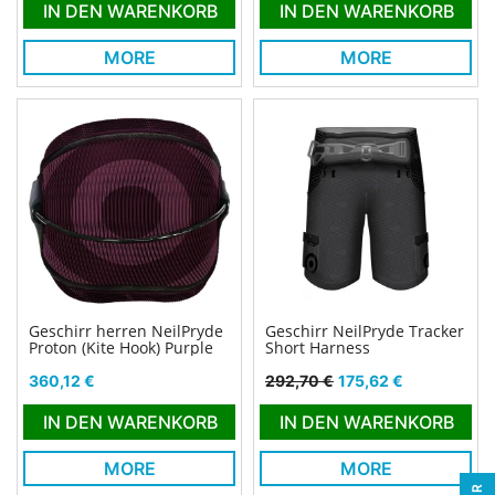
IN DEN WARENKORB
IN DEN WARENKORB
MORE
MORE
Geschirr herren NeilPryde
Geschirr NeilPryde Tracker
Proton (Kite Hook) Purple
Short Harness
Preis
Verkaufspreis
Preis
360,12 €
292,70 €
175,62 €
IN DEN WARENKORB
IN DEN WARENKORB
MORE
MORE