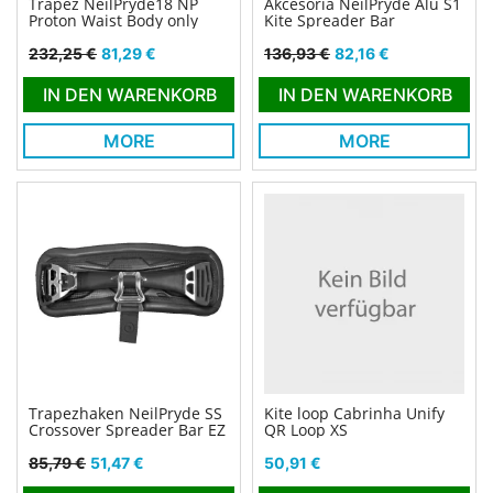
Trapez NeilPryde18 NP
Akcesoria NeilPryde Alu S1
Proton Waist Body only
Kite Spreader Bar
Verkaufspreis
Preis
Verkaufspreis
Preis
232,25 €
81,29 €
136,93 €
82,16 €
IN DEN WARENKORB
IN DEN WARENKORB
MORE
MORE
Trapezhaken NeilPryde SS
Kite loop Cabrinha Unify
Crossover Spreader Bar EZ
QR Loop XS
Verkaufspreis
Preis
Preis
85,79 €
51,47 €
50,91 €