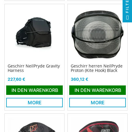
FILTER
Geschirr NeilPryde Gravity
Geschirr herren NeilPryde
Harness
Proton (Kite Hook) Black
Preis
Preis
227,60 €
360,12 €
IN DEN WARENKORB
IN DEN WARENKORB
MORE
MORE