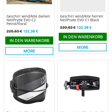
Geschirr wind/kite damen
Geschirr wind/kite herren
NeilPryde EVO C2
NeilPryde EVO C1 Black
Petrol/Floral
Verkaufspreis
Preis
220,63 €
132,38 €
Verkaufspreis
Preis
220,63 €
132,38 €
IN DEN WARENKORB
IN DEN WARENKORB
MORE
MORE