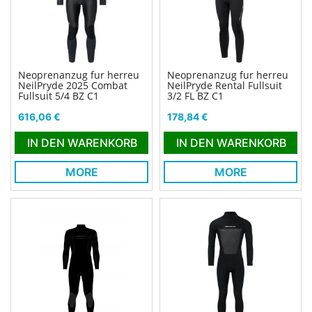
Neoprenanzug fur herreu
Neoprenanzug fur herreu
NeilPryde 2025 Combat
NeilPryde Rental Fullsuit
Fullsuit 5/4 BZ C1
3/2 FL BZ C1
Preis
Preis
616,06 €
178,84 €
IN DEN WARENKORB
IN DEN WARENKORB
MORE
MORE