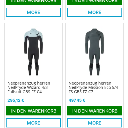
IN DEN WARENKORB
IN DEN WARENKORB
MORE
MORE
Neoprenanzug herren
Neoprenanzug herren
NeilPryde Wizard 4/3
NeilPryde Mission Eco 5/4
Fullsuit GBS FZ C4
FS GBS FZ C7
Preis
Preis
295,12 €
497,45 €
IN DEN WARENKORB
IN DEN WARENKORB
MORE
MORE