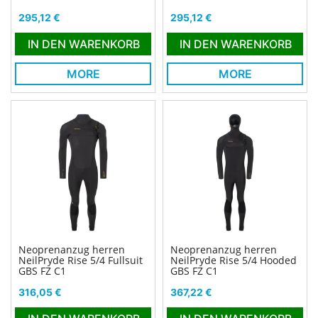
Preis
Preis
295,12 €
295,12 €
IN DEN WARENKORB
IN DEN WARENKORB
MORE
MORE
Neoprenanzug herren
Neoprenanzug herren
NeilPryde Rise 5/4 Fullsuit
NeilPryde Rise 5/4 Hooded
GBS FZ C1
GBS FZ C1
Preis
Preis
316,05 €
367,22 €