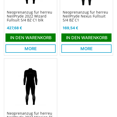
Neoprenanzug fur herreu
Neoprenanzug fur herreu
NeilPryde 2022 Wizard
NeilPryde Nexus Fullsuit
Fullsuit 5/4 BZ C1 blk
5/4 BZ C1
Preis
Preis
427,68 €
169,54 €
IN DEN WARENKORB
IN DEN WARENKORB
MORE
MORE
Neoprenanzug fur herreu