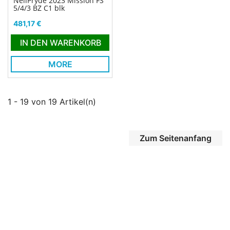
NeilPryde 2023 Mission FS
5/4/3 BZ C1 blk
Preis
481,17 €
IN DEN WARENKORB
MORE
1 - 19 von 19 Artikel(n)
Zum Seitenanfang