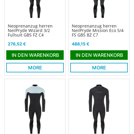
Neoprenanzug herren
Neoprenanzug herren
NeilPryde Wizard 3/2
NeilPryde Mission Eco 5/4
Fullsuit GBS FZ C4
FS GBS BZ C7
Preis
Preis
276,52 €
488,15 €
IN DEN WARENKORB
IN DEN WARENKORB
MORE
MORE