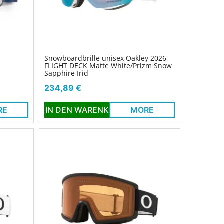
Snowboardbrille unisex Oakley 2026
FLIGHT DECK Matte White/Prizm Snow
Sapphire Irid
Preis
234,89 €
RE
IN DEN WARENKORB
MORE