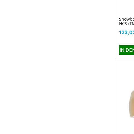
Snowbo
HCS+T
Preis
123,0
IN D