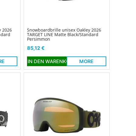
y 2026
Snowboardbrille unisex Oakley 2026
ndard
TARGET LINE Matte Black/Standard
Persimmon
Preis
85,12 €
RE
IN DEN WARENKORB
MORE