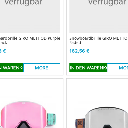
ardbrille GIRO METHOD Purple
Snowboardbrille GIRO METHO
lack
Faded
Preis
3 €
162,56 €
EN WARENKORB
MORE
IN DEN WARENKORB
MO