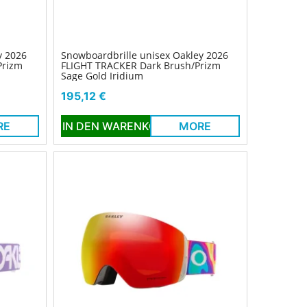
y 2026
Snowboardbrille unisex Oakley 2026
Prizm
FLIGHT TRACKER Dark Brush/Prizm
Sage Gold Iridium
Preis
195,12 €
RE
IN DEN WARENKORB
MORE