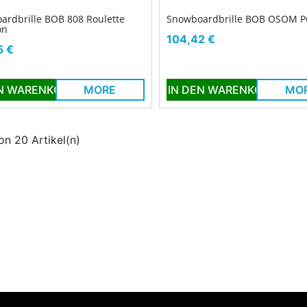
ardbrille BOB 808 Roulette
Snowboardbrille BOB OSOM 
on
Preis
104,42 €
5 €
EN WARENKORB
MORE
IN DEN WARENKORB
MO
on 20 Artikel(n)