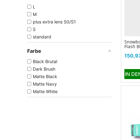
L
M
plus extra lens S0/S1
S
standard
Snowbo
Flash B
Farbe
Preis
150,9
Black Brutal
Dark Brush
IN D
Matte Black
Matte Navy
Matte White