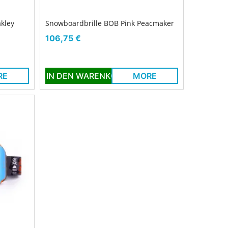
kley
Snowboardbrille BOB Pink Peacmaker
Preis
106,75 €
RE
IN DEN WARENKORB
MORE