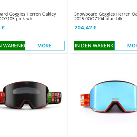
ard Goggles Herren Oakley
Snowboard Goggles Herren Oa
OO7105 pink-wht
2025 0OO7104 blue-blk
Preis
 €
204,42 €
EN WARENKORB
MORE
IN DEN WARENKORB
MO