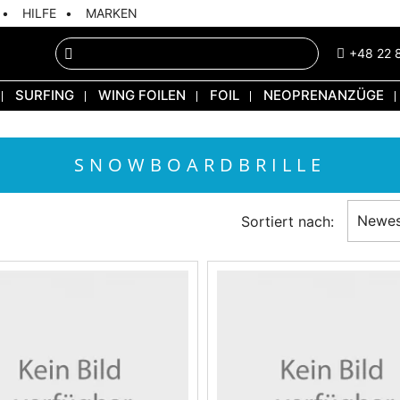
HILFE
MARKEN
+48 22 
SURFING
WING FOILEN
FOIL
NEOPRENANZÜGE
SNOWBOARDBRILLE
Newes
Sortiert nach: