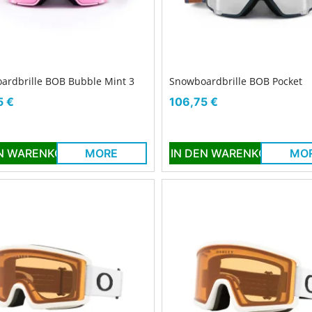
ardbrille BOB Bubble Mint 3
Snowboardbrille BOB Pocket
Preis
5 €
106,75 €
EN WARENKORB
MORE
IN DEN WARENKORB
MO