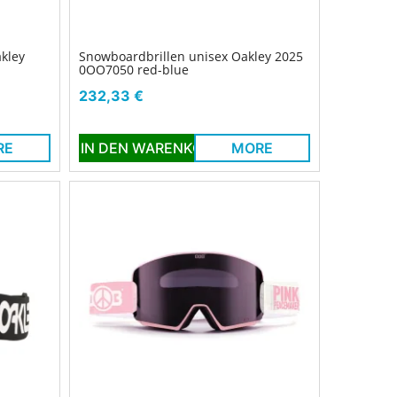
kley
Snowboardbrillen unisex Oakley 2025
0OO7050 red-blue
Preis
232,33 €
RE
IN DEN WARENKORB
MORE