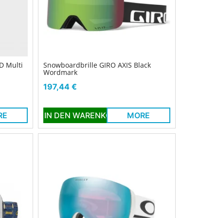
D Multi
Snowboardbrille GIRO AXIS Black
Wordmark
Preis
197,44 €
RE
IN DEN WARENKORB
MORE