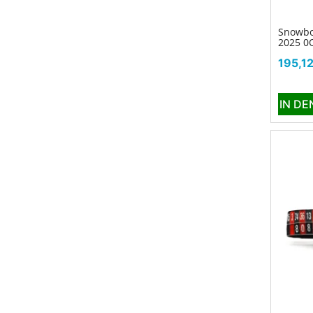
Snowbo
2025 0
Preis
195,12
IN D