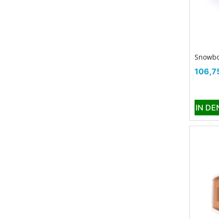
Snowbo
Preis
106,7
IN D