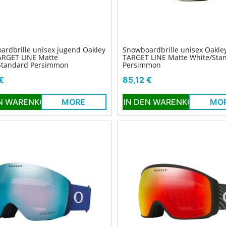
ardbrille unisex jugend Oakley
Snowboardbrille unisex Oakle
ARGET LINE Matte
TARGET LINE Matte White/Sta
Standard Persimmon
Persimmon
Preis
€
85,12 €
EN WARENKORB
MORE
IN DEN WARENKORB
MO