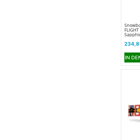
Snowbo
FLIGHT
Sapphir
Preis
234,8
IN D