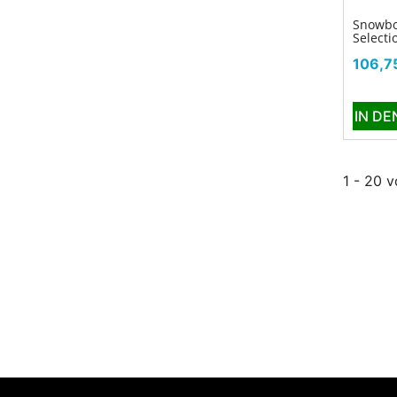
Snowbo
Selecti
Preis
106,7
IN D
1 - 20 v