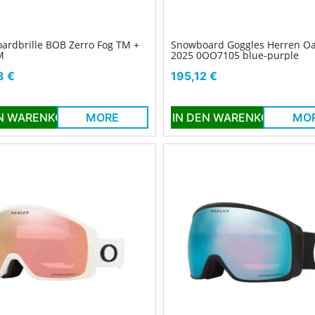
ardbrille BOB Zerro Fog TM +
Snowboard Goggles Herren Oa
M
2025 0OO7105 blue-purple
Preis
3 €
195,12 €
EN WARENKORB
MORE
IN DEN WARENKORB
MO