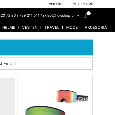
Anmelden
PL
EN
DE
0
/
/
820 72 96
739 211 511
sklep@flowshop.pl
HELME
VESTEN
TRAVEL
MODE
AKCESORIA
t First