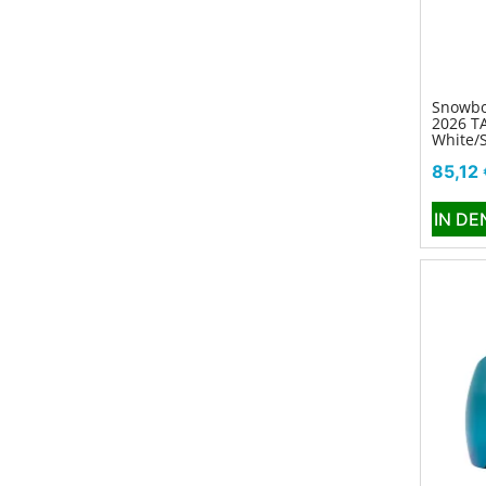
Snowbo
2026 T
White/
Preis
85,12 
IN D