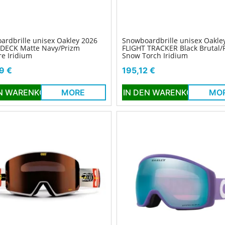
ardbrille unisex Oakley 2026
Snowboardbrille unisex Oakle
 DECK Matte Navy/Prizm
FLIGHT TRACKER Black Brutal/
e Iridium
Snow Torch Iridium
Preis
9 €
195,12 €
EN WARENKORB
MORE
IN DEN WARENKORB
MO