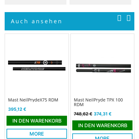
Auch ansehen
Mast NeilPrydeX75 RDM
Mast NeilPryde TPX 100
RDM
Preis
395,12 €
Verkaufspreis
Preis
748,62 €
374,31 €
IN DEN WARENKORB
IN DEN WARENKORB
MORE
MORE