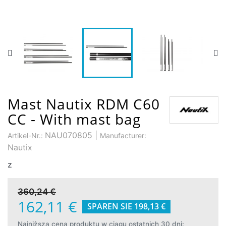
Mast Nautix RDM C60
CC - With mast bag
NAU070805
|
Artikel-Nr.:
Manufacturer:
Nautix
z
360,24 €
162,11 €
SPAREN SIE 198,13 €
Najniższa cena produktu w ciągu ostatnich 30 dni: